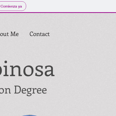
Comienza ya
out Me
Contact
pinosa
on Degree